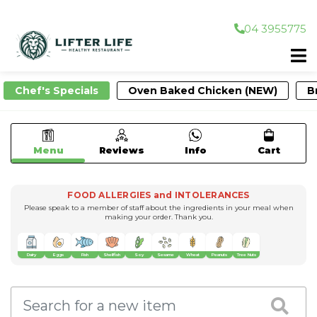
04 3955775
Chef's Specials
Oven Baked Chicken (NEW)
B
Menu
Reviews
Info
Cart
FOOD ALLERGIES and INTOLERANCES
Please speak to a member of staff about the ingredients in your meal when
making your order. Thank you.
Dairy
Eggs
Fish
Shellfish
Soy
Sesame
Wheat
Peanuts
Tree Nuts